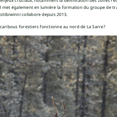
 enjeux cruciaux, notamment la délimitation des zones reti
é. Il met également en lumière la formation du groupe de t
itibiwinni collabore depuis 2013.
 caribous forestiers fonctionne au nord de La Sarre?