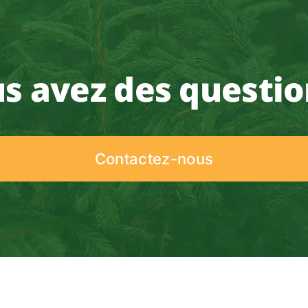
s avez des questio
Contactez-nous