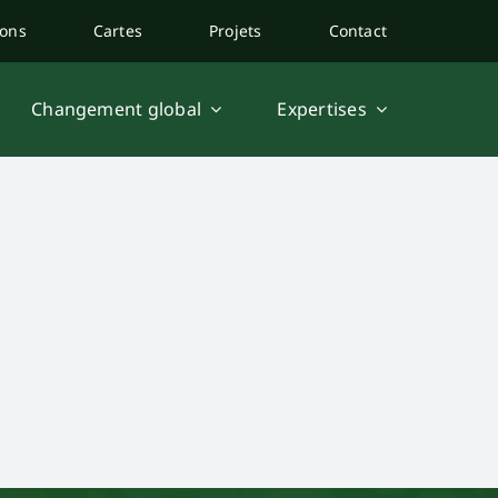
ions
Cartes
Projets
Contact
Changement global
Expertises