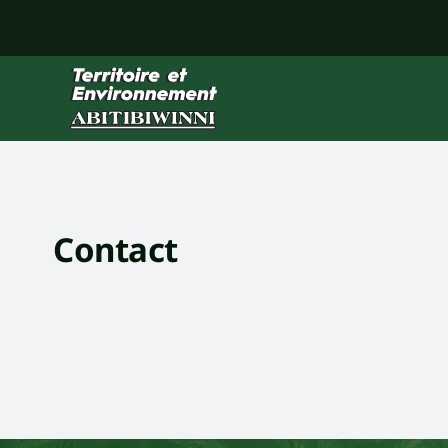
Skip
to
content
Contact