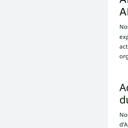
A
Nos
exp
act
or
A
d
Nou
d’