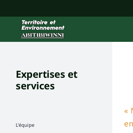
Skip
to
content
Expertises et
services
« 
en
L’équipe