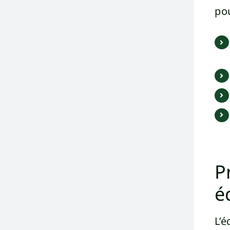
po
P
é
L’é