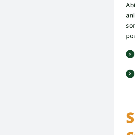
Abi
ani
so
pos
S