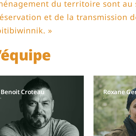
énagement du territoire sont au s
éservation et de la transmission d
itibiwinnik. »
’équipe
Benoit Croteau
Roxane Ge