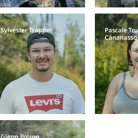
Sylvester Trapper
Pascale Tr
Cananasso
Glenn Polson