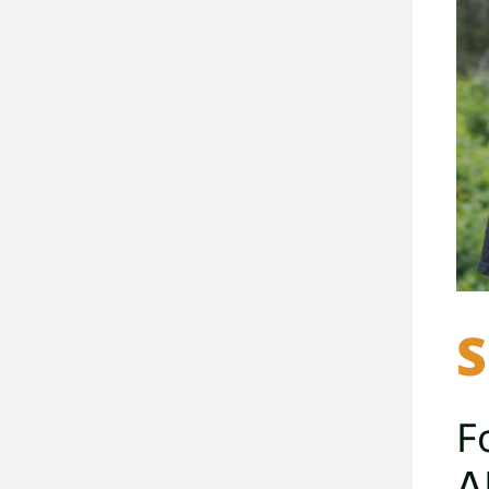
S
F
A