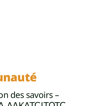
unauté
on des savoirs –
KA NAKATCITOTC